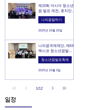
제10회 아시아 청소년
꿈 발표 제전, 호치민서
성료
나의꿈말하기
2025년 10월 20일
나의꿈국제재단, 제6회
멕시코 청소년꿈발표
축제 몬테레이서 개최
청소년꿈발표축제
2025년 10월 3일
1
/
12
일정