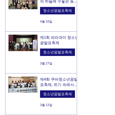
의 하늘에 수놓은 동
포 청소년들의 꿈의 행
청소년꿈발표축제
진!
4월 10일
제1회 파라과이 청소년
꿈발표축제
청소년꿈발표축제
3월 27일
제4회 쿠바청소년꿈발
표축제, 위기 속에서도
이어진 청소년들의 도
청소년꿈발표축제
전과 희망
3월 12일