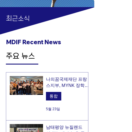
최
근소식
MDIF Recent News
​주요 뉴스
나의꿈국제재단 프랑
스지부, MYNK 장학금
전달식 개최
통합
5월 23일
남태평양 뉴질랜드