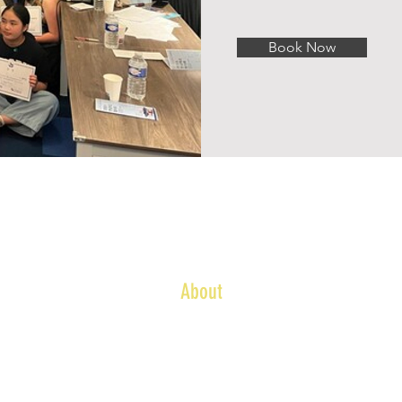
Book Now
About