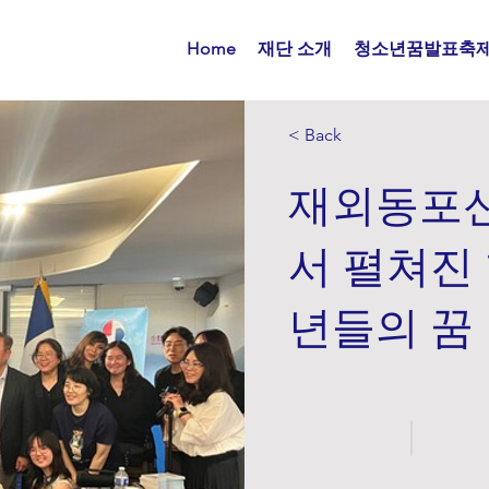
Home
재단 소개
청소년꿈발표축
< Back
재외동포신
서 펼쳐진
년들의 꿈