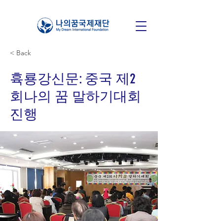
< Back
휵룡강신문: 중국 제2
회나의 꿈 말하기대회
진행