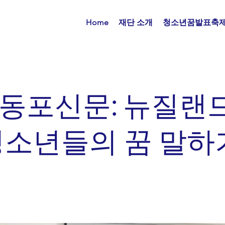
Home
재단 소개
청소년꿈발표축
동포신문: 뉴질랜드
청소년들의 꿈 말하