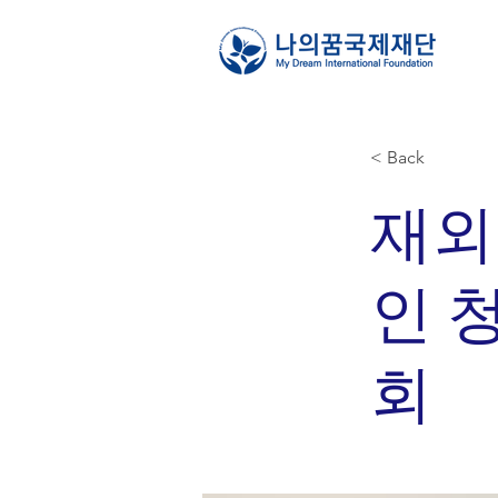
< Back
재외
인 
회