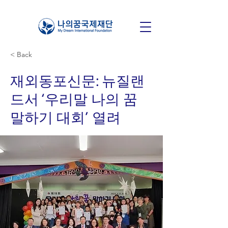
< Back
재외동포신문: 뉴질랜
드서 ‘우리말 나의 꿈
말하기 대회’ 열려