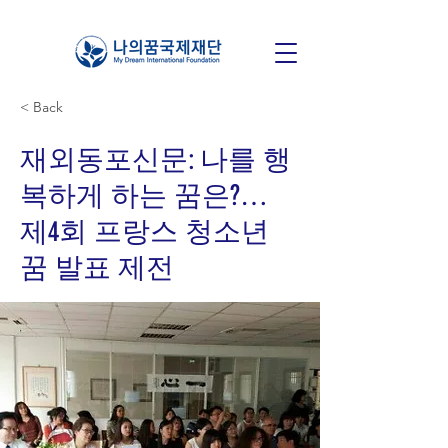
< Back
재외동포신문: 나를 행
복하게 하는 꿈은?…
제4회 프랑스 청소년
꿈 발표 제전