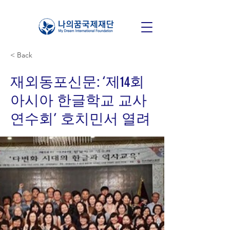
< Back
재외동포신문: ‘제14회
아시아 한글학교 교사
연수회’ 호치민서 열려