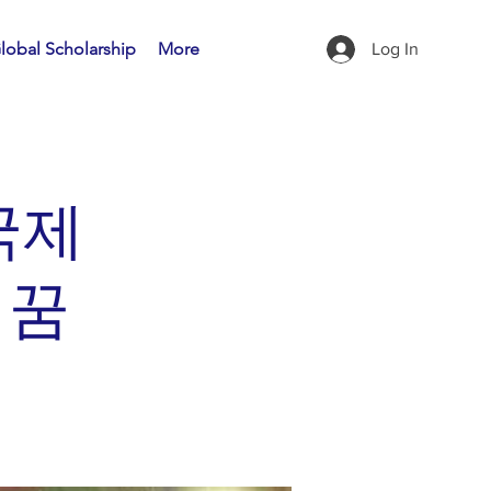
lobal Scholarship
More
Log In
국제
의꿈