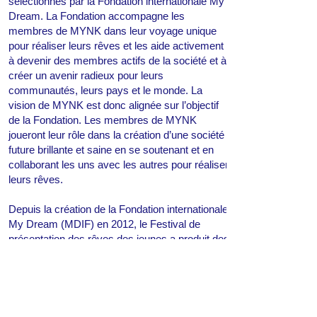
sélectionnés par la Fondation internationale My
Dream. La Fondation accompagne les
membres de MYNK dans leur voyage unique
pour réaliser leurs rêves et les aide activement
à devenir des membres actifs de la société et à
créer un avenir radieux pour leurs
communautés, leurs pays et le monde. La
vision de MYNK est donc alignée sur l’objectif
de la Fondation. Les membres de MYNK
joueront leur rôle dans la création d’une société
future brillante et saine en se soutenant et en
collaborant les uns avec les autres pour réaliser
leurs rêves.
Depuis la création de la Fondation internationale
My Dream (MDIF) en 2012, le Festival de
présentation des rêves des jeunes a produit des
boursiers exceptionnels année après année, et
le nombre de boursiers de la fondation a
augmenté de façon spectaculaire. Le nombre de
membres potentiels de MYNK a également
augmenté. Actuellement, MYNK a commencé