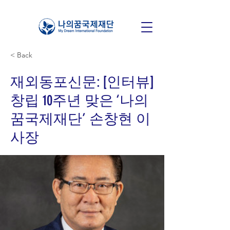
< Back
재외동포신문: [인터뷰]
창립 10주년 맞은 ‘나의
꿈국제재단’ 손창현 이
사장