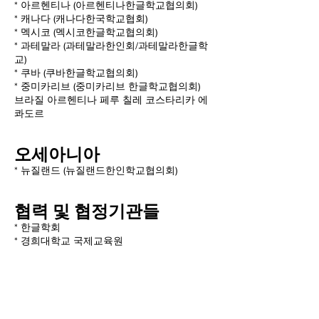
* 아르헨티나 (아르헨티나한글학교협의회)
* 캐나다 (캐나다한국학교협회)
* 멕시코 (멕시코한글학교협의회)
* 과테말라 (과테말라한인회/과테말라한글학
교)
* 쿠바 (쿠바한글학교협의회)
* 중미카리브 (중미카리브 한글학교협의회)
브라질 아르헨티나 페루 칠레 코스타리카 에
콰도르
오세아니아
* 뉴질랜드 (뉴질랜드한인학교협의회)
협력 및 협정기관들
* 한글학회
* 경희대학교 국제교육원
* 종이문화재단
* 한미장학재단 남부
* 한양대학교 모의 유엔대회
* 경희사이버대학교
* 재미한인과학기술자협회 남부