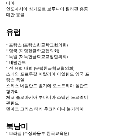
디아
인도네시아 싱가포르 보루나이 필리핀 홍콩
대만 몽골
유럽
* 프랑스 (프랑스한글학교협의회)
* 영국 (재영한글학교협의회)
* 독일 (재독한글학교교장협의회)
* 네덜란드
* 전 유럽 대회 (유럽한글학교협의회)
스페인 포르투갈 이탈리아 아일랜드 영국 프
랑스 독일
스위스 네덜란드 벨기에 오스트리아 폴란드
헝가리
체코 슬로바키아 루마니아 스웨덴 노르웨이
핀란드
덴마크 그리스 터키 우크라이나 불가리아
북남미
* 브라질 (주상파울루 한국교육원)