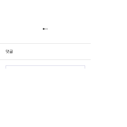
댓글
남태평양 뉴질랜드의 하늘
제1회 파라과이 
댓글을 입력하세요.
에 수놓은 동포 청소년들의 꿈
축제
의 행진!