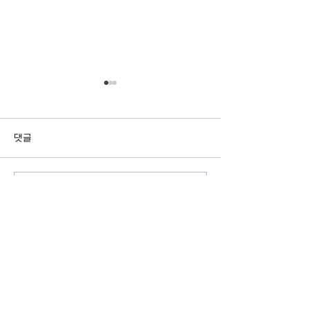
댓글
나의꿈국제재단 한글학회 방
나의꿈국제재단 장
댓글을 입력하세요.
문
식