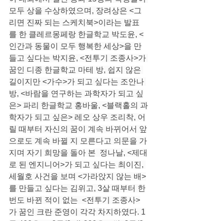
모두 상을 수상하였으며, 장려상은 <그
리면 진짜 되는 스케치북>이라는 발표
를 한 클레르몽페랑 한글학교 박도윤, <
인간과 동물이 모두 행복한 세상>을 만
들고 싶다는 박지윤, <전투기 조종사>가 
꿈인 디종 한글학교 마테 방, 쉽지 않은 
길이지만 <가수>가 되고 싶다는 조안나 
방, <바람을 연구하는 과학자가 되고 싶
은> 파리 한글학교 홍바울, <블랙홀의 과
학자가 되고 싶은> 레오 상우 조리착, 어
릴 때부터 자신의 꿈이 계속 바뀌어서 앞
으로도 계속 바뀔 지 모른다고 의문을 가
지며 자기 희망을 돌아 본  정나날, <제대
로 된 엔지니어>가 되고 싶다는 최이진, 
세월호 사건을 보며 <가라앉지 않는 배>
를 만들고 싶다는 김위고, 3살 때부터 한
번도 바뀐 적이 없는  <전투기 조종사>
가 꿈인 크란 준영이 각각 차지하였다. 1