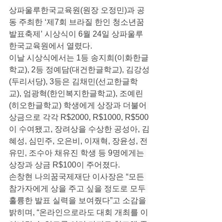
상파울루한국교육원(원장 오정민)과 공
동 주최한 ‘제7회 브라질 한인 청소년꿈
발표축제’ 시상식이 6월 24일 상파울루
한국교육원에서 열렸다.
이날 시상식에서는 1등 송지희(이화한글
학교), 2등 정예담(대건한글학교), 김강성
(두리서당), 3등은 김채민(선교한글학
교), 엄광혁(한인복지한글학교), 조예린
(히오한글학교) 학생에게 상장과 더불어 
상금으로 각각 R$2000, R$1000, R$500
이 수여됐고, 장려상을 수상한 공성아, 김
혜성, 심민주, 오은비, 이재혁, 장윤성, 전
유민, 조수아 채유진 학생 등 9명에게는 
상장과 상금 R$100이 주어졌다.
손창현 나의꿈국제재단 이사장은 “모든 
참가자에게 상을 주고 싶을 정도로 모두 
훌륭한 발표 실력을 보여줬다”고 소감을 
밝히며, “온라인으로라도 대회 개최를 이