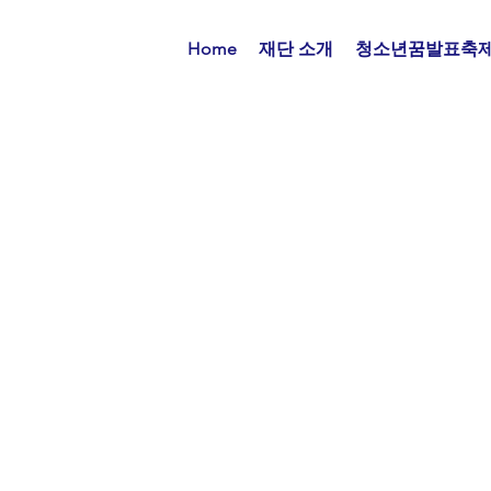
Home
재단 소개
청소년꿈발표축