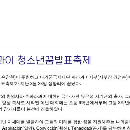
라과이 청소년꿈발표축제
손창현)이 주최하고 나의꿈국제재단 파라과이지부(지부장 권정순)에
축제'가 지난 3월 28일 성황리에 끝났다.
의 환영사와 주파라과이 대한민국 대사관 유우정 서기관의 축사, 
 영상 축사로 시작된 이번 대회에는 초등 6학년에서부터 고등 3학년
명의 참가자들이 본선에 진출하였다.
지닌 차세대를 발굴하여 그들의 미래를 향한 꿈을 지원해주는 나의
 
A
spiración(열망), 
C
onvicción(확신), 
T
enacidad(끈기)를 당부하