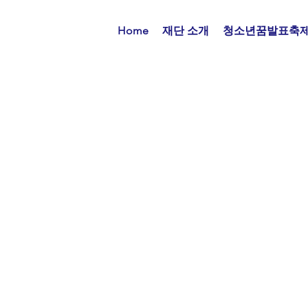
Home
재단 소개
청소년꿈발표축