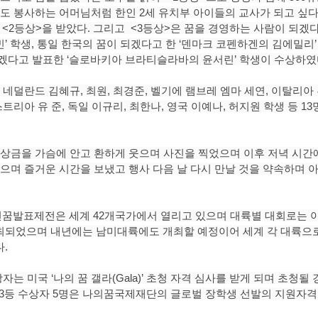
서도 봉사하는 어머님처럼 한인 2세 유치부 아이들의 교사가 되고 싶다
 <2등상>을 받았다. 그리고  <3등상>은 꿈을 경영하는 사람이 되겠다
 학생, 통일 한국의 꿈이 되겠다고 한 ‘덴마크 코펜하겐의 김에밀리’ 
겠다고 발표한 ‘슬로바키아 브라티슬라바의 윤서린’ 학생이 수상하였
 네덜란드 김혜규, 최원, 최경준, 벨기에 램브레 엠마 세연, 이탈리아 
스트리아 유 준, 독일 이규리, 최한나, 영국 이예나, 허지원 학생 등 1
 상금을 가슴에 안고 환하게 웃으며 사진을 찍었으며 이후 저녁 시간
먹으며 즐거운 시간을 보냈고 행사 다음 날 다시 만날 것을 약속하며 
꿈발표제전은 세계 42개국가에서 열리고 있으며 대륙별 대회로는 
최되었으며 내년에는 남미대륙에도 개최할 예정이어 세계 각 대륙으
.
는 미국 ‘나의 꿈 갤라(Gala)’ 초청 자격 심사를 받게 되며 초청될
,2,3등 수상자 5명은 나의꿈국제재단의 글로벌 장학생 선발의 지원자격