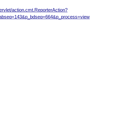
servlet/action.cmt.ReporterAction?
bseq=143&p_bdseq=664&p_process=view