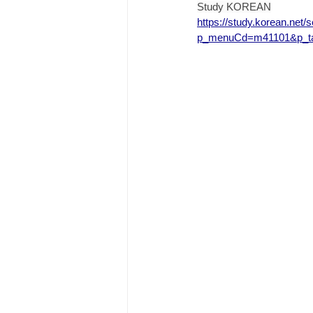
Study KOREAN
https://study.korean.net/
p_menuCd=m41101&p_ta