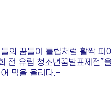
들의 꿈들이 튤립처럼 활짝 피
1회 전 유럽 청소년꿈발표제전”
어 막을 올리다.-