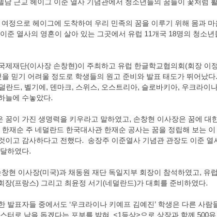
스텔담 근교 헤이그 이준 열사 기념관에서 청소년들의 꿈들이 꽃처럼 
고된 여정으로 헤이그에 도착하여 우리 민족의 꿈을 이루기 위해 몸과 
이준 열사의 영혼이 살아 있는 그곳에서 유럽 11개국 18명의 청소년
국제재단(이사장 손창현)이 주최하고 유럽 한글학교협의회(회장 이정
것을 믿기 어려울 정도로 학생들의 원고 준비와 발표 태도가 뛰어났다.
 네덜란드, 벨기에, 덴마크, 스위스, 오스트리아, 슬로바키아, 우크라이
하늘에 수놓았다.
 꿈이 가진 생명력을 키우라고 말하였고, 손창현 이사장은 꿈에 대한
 한재순 주 네덜란드 한국대사관 한재순 공사는 꿈을 정립해 보는 이 
것이고 감사하다고 전했다.  송장주 이준열사 기념관 관장도 이준 열
전달하였다.
현 이사장(미국)과 채동원 재단 독일지부 회장이 참석하였고, 유
부회장(프랑스) 그리고 최윤정 서기(네덜란드)가 대회를 준비하였다.
한 발표자들 중에서도 ‘우크라이나 키예프 김예진’ 학생은 다른 사람
스터로 남을 돕겠다는 포부를 밝혀  <1등상>으로 상장과 함께 500