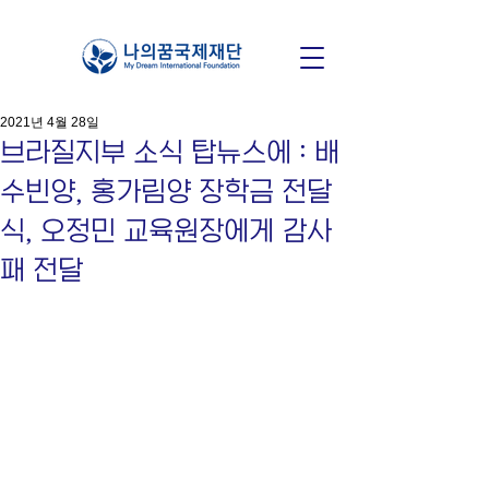
2021년 4월 28일
브라질지부 소식 탑뉴스에 : 배
수빈양, 홍가림양 장학금 전달
식, 오정민 교육원장에게 감사
패 전달