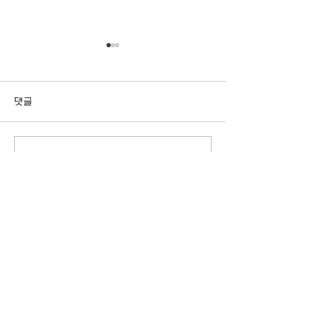
댓글
제1회 파라과이 청소년꿈발표
제4회 쿠바청소년
댓글을 입력하세요.
축제
위기 속에서도 이
들의 도전과 희망