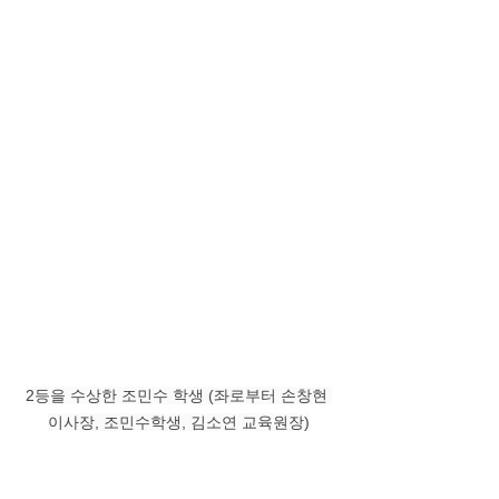
2등을 수상한 조민수 학생 (좌로부터 손창현 
이사장, 조민수학생, 김소연 교육원장)