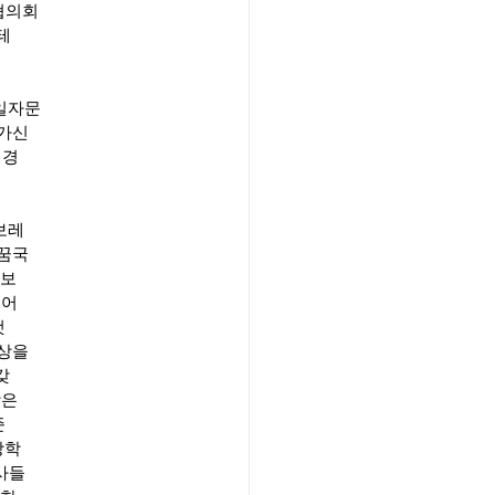
협의회
테
일자문
참가신
 경
보레
의꿈국
 보
넘어
것
영상을
갖
장은
준
장학
사들