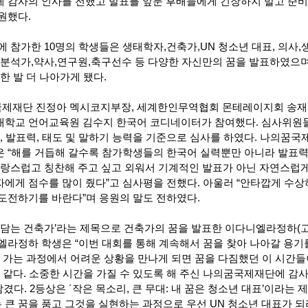
 감사의 인사를 전했고 발표를 앞둔 후배들에게 긴장하지 말고 준
원했다.
 참가한 10명의 학생들은 생태학자,건축가,UN 청소년 대표, 의사,
 분석가,약사,연구원,축구선수 등 다양한 자신만의 꿈을 발표하였으며
한 발 더 나아가게 됐다.
제재단 진정아 멕시코지부장, 세계한인무역협회 몬테레이지회 송재
대학교 언어교육원 김수지 한국어 코디네이터가 참여했다. 심사위원
, 발표력, 태도 및 말하기 능력을 기준으로 심사를 하였다. 나의꿈국
 “해를 거듭해 갈수록 참가학생들의 한국어 실력뿐만 아니라 발표
자랑스럽고 칭찬해 주고 싶고 외워서 기계적인 발표가 아닌 자연스럽
에게 점수를 많이 줬다”고 심사평을 전했다. 아울러 “안타깝게 수
도전하기를 바란다”며 응원의 말도 전하였다.
을 담는 건축가’라는 제목으로 건축가의 꿈을 발표한 이다니엘라정하(고
엘라정하 학생은 “이번 대회를 통해 계속해서 꿈을 찾아 나아갈 용기
어 가는 과정에서 어려운 상황을 만나게 되면 꿈을 다짐했던 이 시간들
거 같다. 소중한 시간을 가질 수 있도록 해 주신 나의굼국제재단에 감
겼다. 2등상은 ´작은 목소리, 큰 무대: 내 꿈은 청소년 대표’이라는 
 큰 꿈을 품고 그것을 실현하는 과정으로 우선 UN 청소년 대표가 되