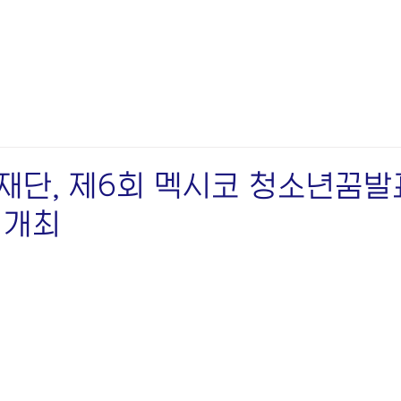
재단, 제6회 멕시코 청소년꿈
 개최