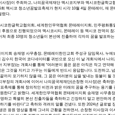
이사장)이 주최하고, 나의꿈국제재단 멕시코지부와 멕시코한글학교
회 멕시코 청소년꿈발표축제가 현지 시각 10월 4일 몬테레이, 재 몬
열렸다.
 멕시코한글학교협의회, 세계한인무역협회 몬테레이지회, 민주평화통
 후원으로 진행되었으며 멕시코시티, 몬테레이 등 멕시코 전역의 
 거쳐 최종 10명의 청소년들이 본선에 진출하여 각자의 꿈을 발표하는
이지회 송재명 사무총장, 몬떼레이한인교회 주성규 담임목사, 누에
 김수지 한국어 코디네이터를 귀빈으로 모신 이 날 개회식에서 나
 지부장)는 개회사를 통해 “여러분이 품은 꿈은 아직은 작고 연약해
 꿈은 그것을 지키고 가꾸는 이들에게 반드시 응답합니다. 도전하고, 
끝까지 포기하지 않을 때, 그 꿈은 여러분의 삶을 빛내는 등불이 될 
아 지부장의 개회사에 이어서 나의꿈국제재단(손창현 이사장)은 축하
발표축제를 통해 창의적인 비전과 밝은 미래의 꿈을 추구하는 용기를 
응원한다”고 밝혔다. 세계한인무역협회 몬테레이지회 송재명 사무총
환영하고 특별히 본선 진출자들을 축하하고 긴장하지 말고 편안하게 
하기를 바란다”고 축하와 격려의 말를 건넸다. 또한 2024년 글로벌 
생은 응원 영상을 통해 그녀의 근황을 전하면서, 손창현 이사장과 이