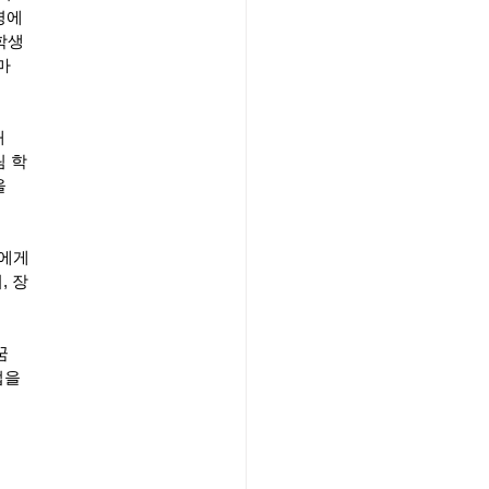
명에
학생
마
음
해
림 학
을
생에게
, 장
꿈
업을