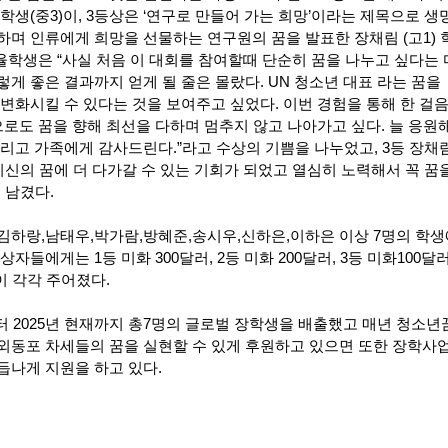
학생(중3)이, 3등상은 ‘연구로 만들어 가는 희망’이라는 제목으로 생
하며 인류에게 희망을 선물하는 연구원의 꿈을 발표한 장채림 (고1) 
율학생은 “사실 처음 이 대회를 참여할때 단순히 꿈을 나누고 싶다는 
게 좋은 결과까지 얻게 될 줄은 몰랐다. UN 청소년 대표 라는 꿈을
변화시킬 수 있다는 것을 보여주고 싶었다. 이번 경험을 통해 한 걸
으로도 꿈을 향해 최선을 다하며 멈추지 않고 나아가고 싶다. 늘 응원
리고 가족에게 감사드린다.”라고 수상의 기쁨을 나누었고, 3등 장채
지신의 꿈에 더 다가갈 수 있는 기회가 되었고 열심히 노력해서 꼭 꿈
 남겼다.
김하랑,남태우,박가람,방혜준,송시우,신하은,이하은 이상 7명의 학
자들에게는 1등 미화 300달러, 2등 미화 200달러, 3등 미화100달러
이 각각 주어졌다.
터 2025년 현재까지 총7명의 글로벌 장학생을 배출했고 매년 청소년
외동포 차세들의 꿈을 실현할 수 있게 후원하고 있으면 또한 장학사
듭나게 지원을 하고 있다.