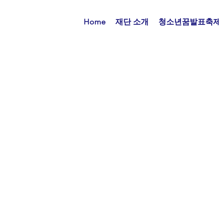
Home
재단 소개
청소년꿈발표축