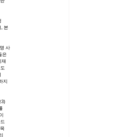
비한
생
, 본
명 사
들은
제재
력도
게
상하지
3)
를
이
사드
제목
리